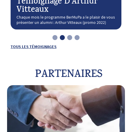
Témoignage D'Arthur
T
Vitteaux
ous
Chaque mois le programme BerMuPa a le plaisir de vous
Ch
présenter un alumni : Arthur Vitteaux (promo 2022)
pr
TOUS LES TÉMOIGNAGES
PARTENAIRES